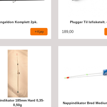
ngeldon Komplett 2pk.
Plugger Til Isfisketelt.
189,00
Kjøp
ndikator 185mm Hard 0,35-
Nappindikator Bred Medi
0,50g