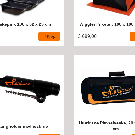
iskepulk 100 x 52 x 25 cm
Wiggler Pilketelt 180 x 18
3 699,00
Kjøp
Hurricane Pimpelveske, 20 
tangholder med isskrue
cm