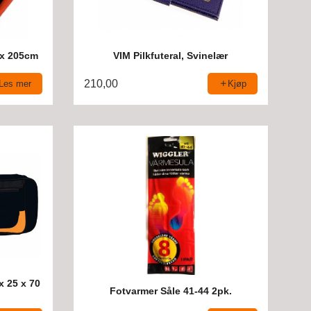
0 x 205cm
VIM Pilkfuteral, Svinelær
210,00
Les mer
Kjøp
x 25 x 70
Fotvarmer Såle 41-44 2pk.