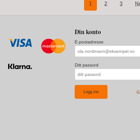
1
2
3
Ne
Din konto
E-postadresse
Ditt passord
G