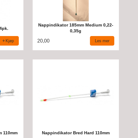
Nappindikator 185mm Medium 0,22-
 4pk.
0,35g
20,00
Kjøp
Les mer
um 110mm
Nappindikator Bred Hard 110mm