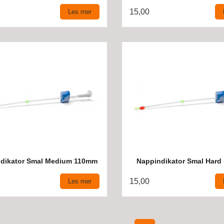
15,00
Les mer
dikator Smal Medium 110mm
Nappindikator Smal Har
15,00
Les mer