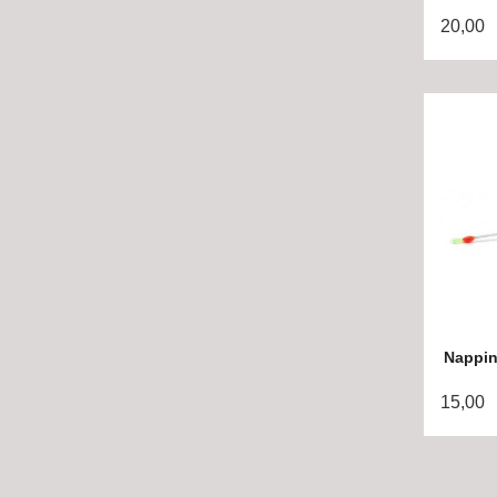
20,00
Nappin
15,00