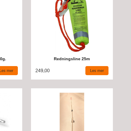
0g.
Redningsline 25m
249,00
Les mer
Les mer