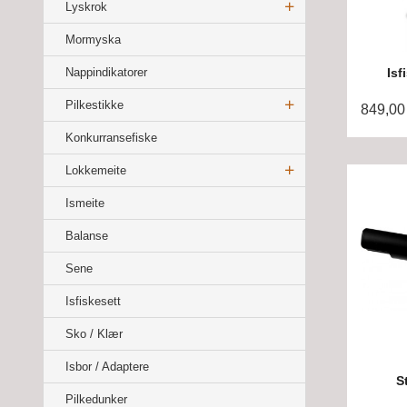
Lyskrok
Mormyska
Nappindikatorer
Isf
Pilkestikke
849,00
Konkurransefiske
Lokkemeite
Ismeite
Balanse
Sene
Isfiskesett
Sko / Klær
Isbor / Adaptere
S
Pilkedunker