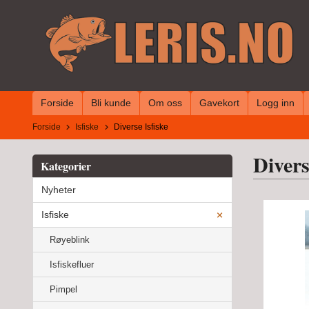
Gå
til
innholdet
Forside
Bli kunde
Om oss
Gavekort
Logg inn
Forside
Isfiske
Diverse Isfiske
Divers
Kategorier
Nyheter
Isfiske
Røyeblink
Isfiskefluer
Pimpel