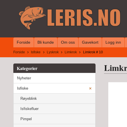
Gå
til
innholdet
Forside
Bli kunde
Om oss
Gavekort
Logg inn
Forside
Isfiske
Lyskrok
Limkrok
Limkrok # 10
Limkr
Kategorier
Nyheter
Isfiske
Røyeblink
Isfiskefluer
Pimpel