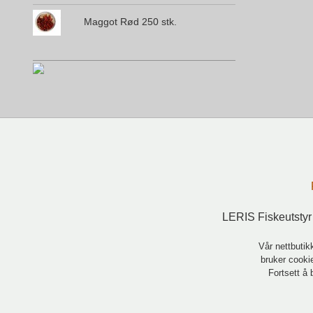
Maggot Rød 250 stk.
LERIS Fiskeutstyr
Vår nettbutik
bruker cookie
Fortsett å