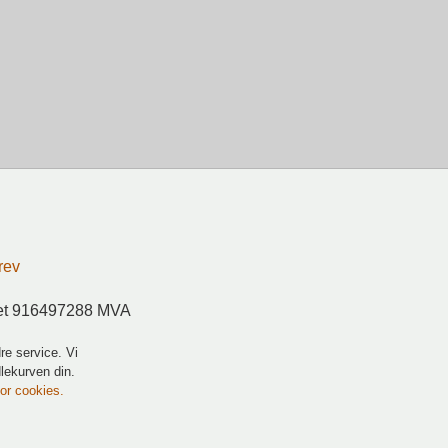
rev
ret 916497288 MVA
re service. Vi
dlekurven din.
for cookies.