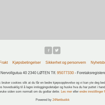
Frakt
Kjøpsbetingelser
Sikkerhet og personvern
Nyhetsb
 Nervollgutua 40 2340 LØTEN Tlf.
95077330
- Foretaksregiste
k bruker cookies slik at du får en bedre kjøpsopplevelse og vi kan yte deg bed
s hovedsaklig til å lagre innloggingsdetaljer og huske hva du har puttet i han
 bruke siden som normalt om du godtar dette.
Les mer
eller
endre innstillinger 
Powered by
24Nettbutikk