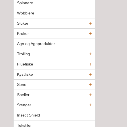
Spinnere
Wobblere
Sluker
Kroker
Agn og Agnprodukter
Trolling
Fluefiske
Kystfiske
Sene
Sneller
Stenger
Insect Shield
Tekstiler