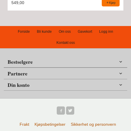
549,00
Kjøp
Forside
Bli kunde
Om oss
Gavekort
Logg inn
Kontakt oss
Bestselgere
Partnere
Din konto
Frakt
Kjøpsbetingelser
Sikkerhet og personvern