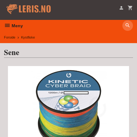
Gå
til
innholdet
Meny
Forside
Kystfiske
Sene