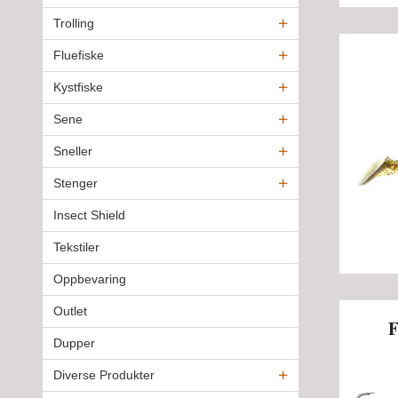
Trolling
Fluefiske
Kystfiske
Sene
Sneller
Stenger
Insect Shield
Tekstiler
Oppbevaring
Outlet
F
Dupper
Diverse Produkter