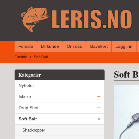
Gå
til
innholdet
Forside
Bli kunde
Om oss
Gavekort
Logg inn
Forside
Soft Bait
Soft B
Kategorier
Nyheter
Isfiske
Drop Shot
Soft Bait
Shadkropper