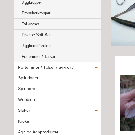
Jiggkropper
Dropshotkropper
Tailworms
Diverse Soft Bait
Jigghoder/kroker
Fortommer / Tafser
Fortommer / Tafser / Svivler /
Splittringer
Spinnere
Wobblere
Sluker
Kroker
Agn og Agnprodukter