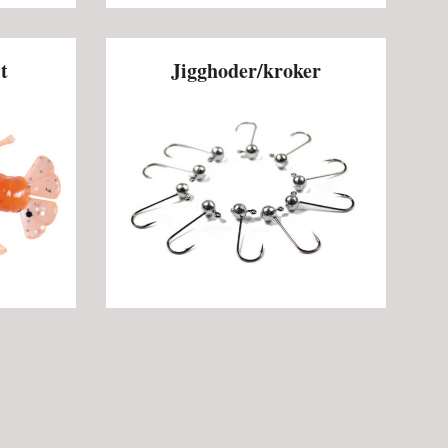
t
Jigghoder/kroker