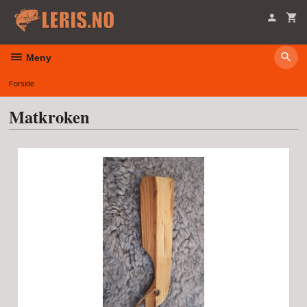
Gå
til
innholdet
Meny
Forside
Matkroken