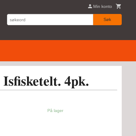
Min konto
Søk
Isfisketelt. 4pk.
På lager