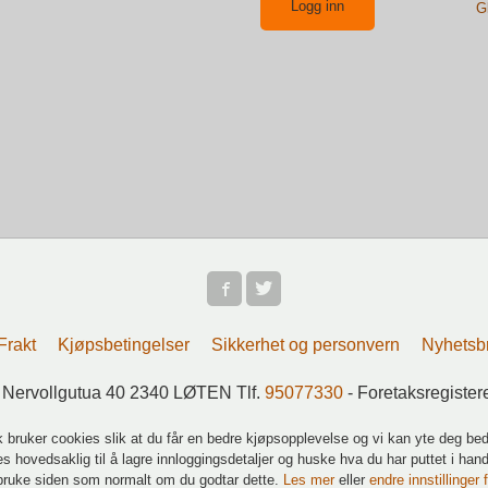
G
Frakt
Kjøpsbetingelser
Sikkerhet og personvern
Nyhetsb
 Nervollgutua 40 2340 LØTEN Tlf.
95077330
- Foretaksregiste
k bruker cookies slik at du får en bedre kjøpsopplevelse og vi kan yte deg bed
s hovedsaklig til å lagre innloggingsdetaljer og huske hva du har puttet i han
 bruke siden som normalt om du godtar dette.
Les mer
eller
endre innstillinger 