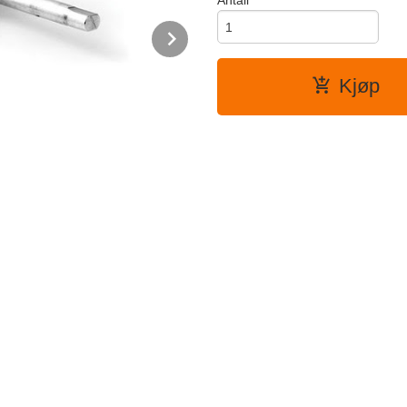
Antall
Next
Kjøp
Leveres i 4 pk.