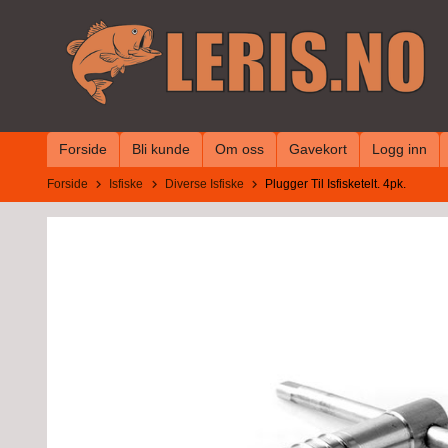
Gå
til
innholdet
Forside
Bli kunde
Om oss
Gavekort
Logg inn
Forside
Isfiske
Diverse Isfiske
Plugger Til Isfisketelt. 4pk.