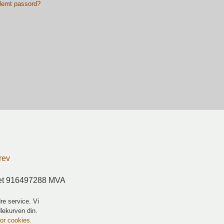
lemt passord?
rev
ret 916497288 MVA
re service. Vi
dlekurven din.
for cookies.