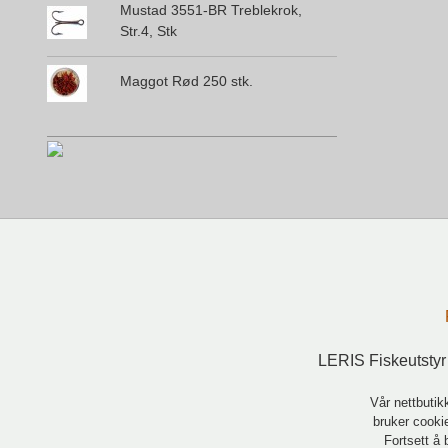
Mustad 3551-BR Treblekrok,
Str.4, Stk
Maggot Rød 250 stk.
LERIS Fiskeutstyr
Vår nettbutik
bruker cookie
Fortsett å