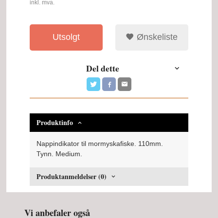
inkl. mva.
Utsolgt
Ønskeliste
Del dette
Produktinfo
Nappindikator til mormyskafiske. 110mm.
Tynn. Medium.
Produktanmeldelser (0)
Vi anbefaler også