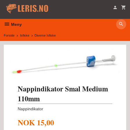
Gå
til
innholdet
Meny
Forside
Isfiske
Diverse Isfiske
Nappindikator Smal Medium
110mm
Nappindikator
NOK
15,00