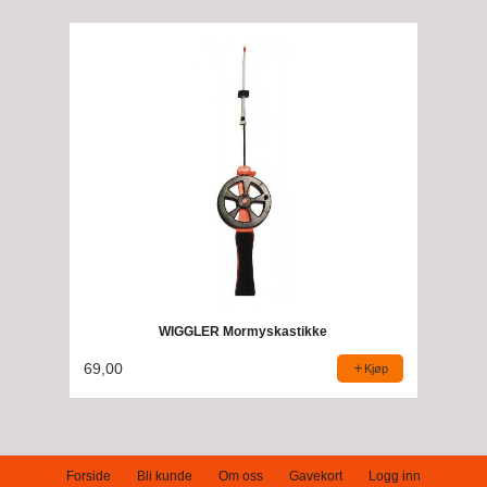
WIGGLER Mormyskastikke
69,00
Kjøp
Forside
Bli kunde
Om oss
Gavekort
Logg inn