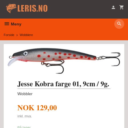
Gå
til
innholdet
Meny
Forside
Wobblere
Jesse Kobra farge 01, 9cm / 9g.
Wobbler
NOK
129,00
inkl. mva.
På lager