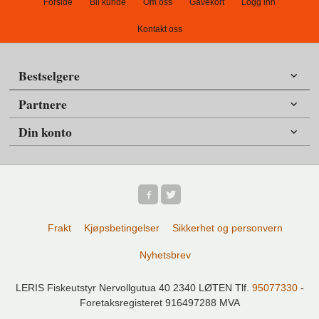
Forside
Bli kunde
Om oss
Gavekort
Logg inn
Kontakt oss
Bestselgere
Partnere
Din konto
Frakt
Kjøpsbetingelser
Sikkerhet og personvern
Nyhetsbrev
LERIS Fiskeutstyr Nervollgutua 40 2340 LØTEN Tlf.
95077330
-
Foretaksregisteret 916497288 MVA