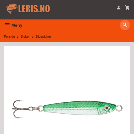
Gå
til
innholdet
Meny
Forside
Sluker
Sildesluker