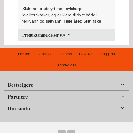
Slukene er utstyrt med sylskarpe
kvalitetskroker, og er klare til dyst både i
ferkvann og saltvann, Hele året: Skitt fiske!
Produktanmeldelser (0)
Forside
Bli kunde
Om oss
Gavekort
Logg inn
Kontakt oss
Bestselgere
Partnere
Din konto