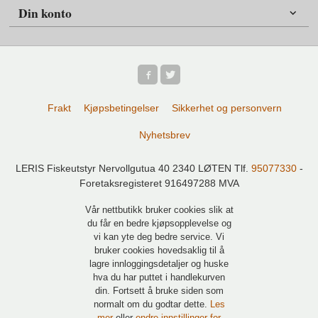
Din konto
Frakt
Kjøpsbetingelser
Sikkerhet og personvern
Nyhetsbrev
LERIS Fiskeutstyr Nervollgutua 40 2340 LØTEN Tlf.
95077330
-
Foretaksregisteret 916497288 MVA
Vår nettbutikk bruker cookies slik at
du får en bedre kjøpsopplevelse og
vi kan yte deg bedre service. Vi
bruker cookies hovedsaklig til å
lagre innloggingsdetaljer og huske
hva du har puttet i handlekurven
din. Fortsett å bruke siden som
normalt om du godtar dette.
Les
mer
eller
endre innstillinger for