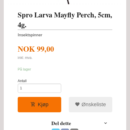
Spro Larva Mayfly Perch, 5cm,
4g.
Insektspinner
NOK
99,00
inkl. mva.
På lager
Antall
Kjøp
Ønskeliste
Del dette