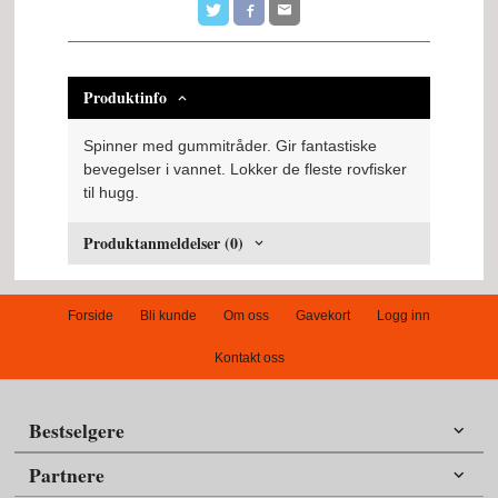
Produktinfo
Spinner med gummitråder. Gir fantastiske
bevegelser i vannet. Lokker de fleste rovfisker
til hugg.
Produktanmeldelser (0)
Forside
Bli kunde
Om oss
Gavekort
Logg inn
Kontakt oss
Bestselgere
Partnere