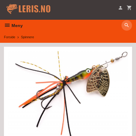
Gå
til
innholdet
Meny
Forside
Spinnere