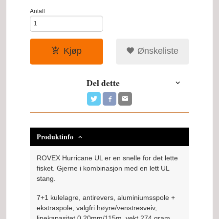
Antall
Kjøp
Ønskeliste
Del dette
Produktinfo
ROVEX Hurricane UL er en snelle for det lette
fisket. Gjerne i kombinasjon med en lett UL
stang.
7+1 kulelagre, antirevers, aluminiumsspole +
ekstraspole, valgfri høyre/venstresveiv,
linekapasitet 0,20mm/115m, vekt 274 gram.