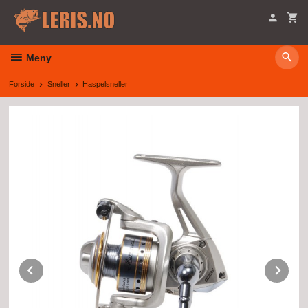
Gå
til
innholdet
Meny
Forside
Sneller
Haspelsneller
Prev
Ne