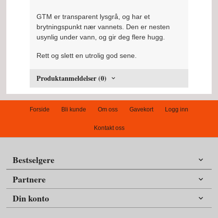
GTM er transparent lysgrå, og har et
brytningspunkt nær vannets. Den er nesten
usynlig under vann, og gir deg flere hugg.
Rett og slett en utrolig god sene.
Produktanmeldelser (0)
Forside
Bli kunde
Om oss
Gavekort
Logg inn
Kontakt oss
Bestselgere
Partnere
Din konto