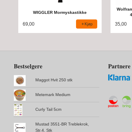
Wolfram
WIGGLER Mormyskastikke
69,00
35,00
Kjøp
Bestselgere
Partnere
Maggot Hvit 250 stk
Metemark Medium
Curly Tail 5cm
Mustad 3551-BR Treblekrok,
Str.4, Stk