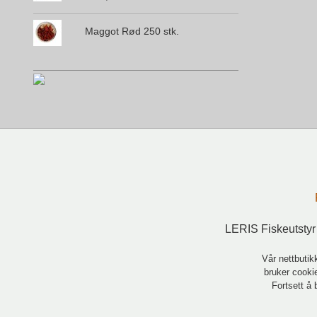
Maggot Rød 250 stk.
LERIS Fiskeutstyr
Vår nettbutik
bruker cookie
Fortsett å