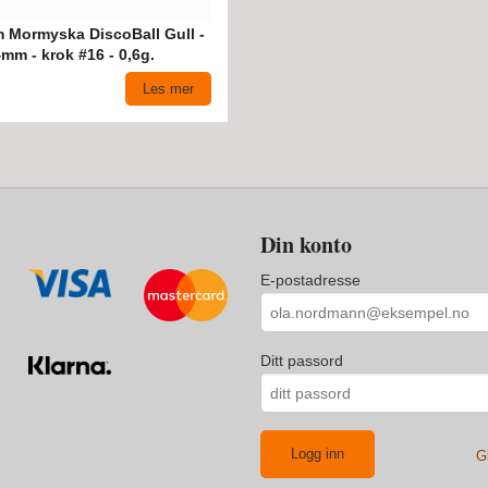
 Mormyska DiscoBall Gull -
4mm - krok #16 - 0,6g.
Les mer
Din konto
E-postadresse
Ditt passord
G