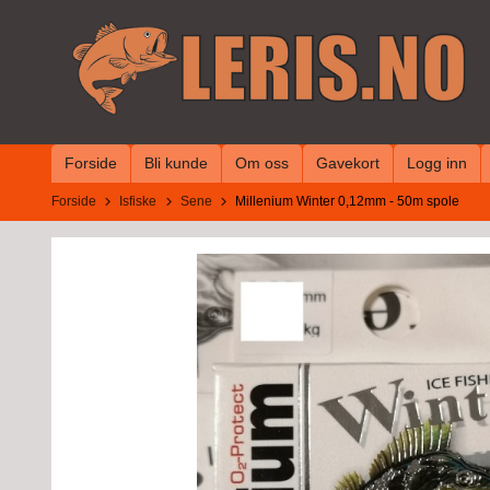
Gå
til
innholdet
Forside
Bli kunde
Om oss
Gavekort
Logg inn
Forside
Isfiske
Sene
Millenium Winter 0,12mm - 50m spole