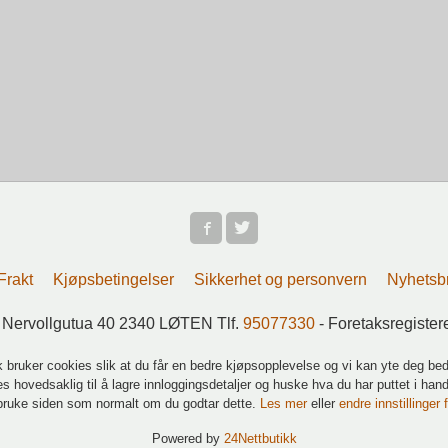
Frakt
Kjøpsbetingelser
Sikkerhet og personvern
Nyhetsb
 Nervollgutua 40 2340 LØTEN Tlf.
95077330
- Foretaksregiste
k bruker cookies slik at du får en bedre kjøpsopplevelse og vi kan yte deg bed
s hovedsaklig til å lagre innloggingsdetaljer og huske hva du har puttet i han
 bruke siden som normalt om du godtar dette.
Les mer
eller
endre innstillinger 
Powered by
24Nettbutikk