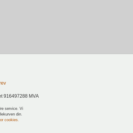
rev
ret 916497288 MVA
re service. Vi
dlekurven din.
for cookies.