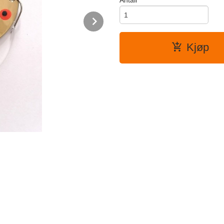
Antall
Next
Kjøp
Baksiden.