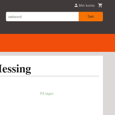
Min konto
Søk
essing
På lager