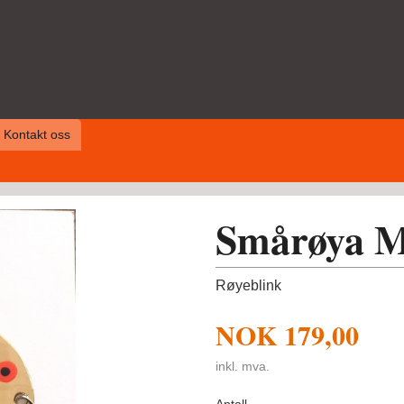
Kontakt oss
Smårøya M
Røyeblink
NOK
179,00
inkl. mva.