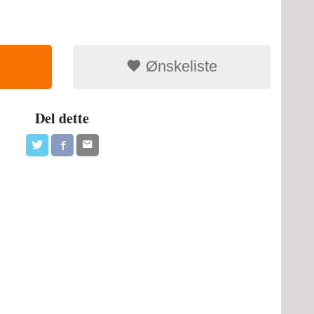
Ønskeliste
Del dette
Info og riggtip