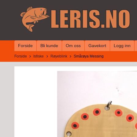
Gå
til
innholdet
Forside
Bli kunde
Om oss
Gavekort
Logg inn
Forside
Isfiske
Røyeblink
Smårøya Messing