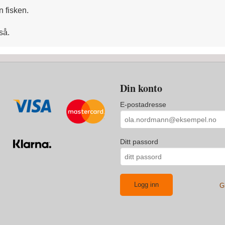
n fisken.
så.
Din konto
E-postadresse
Ditt passord
G