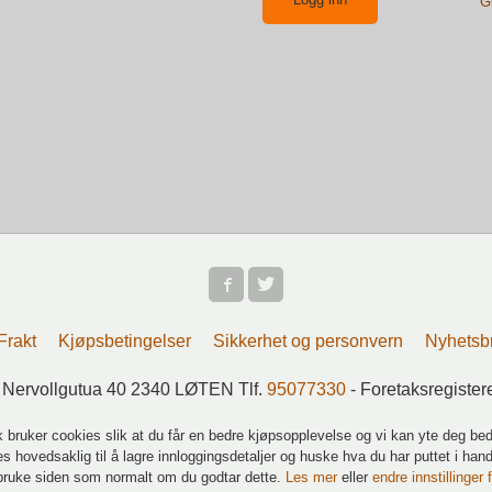
G
Frakt
Kjøpsbetingelser
Sikkerhet og personvern
Nyhetsb
 Nervollgutua 40 2340 LØTEN Tlf.
95077330
- Foretaksregiste
k bruker cookies slik at du får en bedre kjøpsopplevelse og vi kan yte deg bed
s hovedsaklig til å lagre innloggingsdetaljer og huske hva du har puttet i han
 bruke siden som normalt om du godtar dette.
Les mer
eller
endre innstillinger 