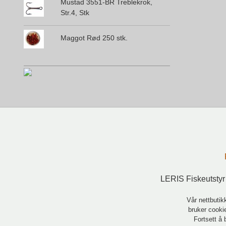
Mustad 3551-BR Treblekrok,
Str.4, Stk
Maggot Rød 250 stk.
LERIS Fiskeutstyr
Vår nettbutik
bruker cookie
Fortsett å