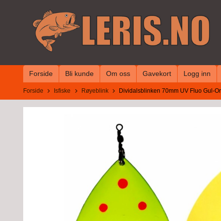
Gå
til
innholdet
Forside
Bli kunde
Om oss
Gavekort
Logg inn
Forside
Isfiske
Røyeblink
Dividalsblinken 70mm UV Fluo Gul-Ora