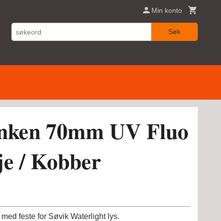
Min konto
Søk
linken 70mm UV Fluo
e / Kobber
 med feste for Søvik Waterlight lys.