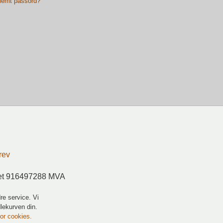
lemt passord?
rev
ret 916497288 MVA
re service. Vi
dlekurven din.
for cookies.