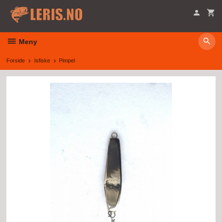
Gå
til
innholdet
Meny
Forside
Isfiske
Pimpel