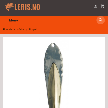
Gå
til
innholdet
Meny
Forside
Isfiske
Pimpel