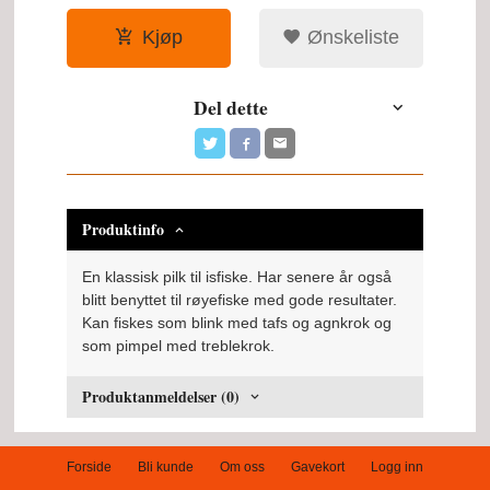
Kjøp
Ønskeliste
Del dette
Produktinfo
En klassisk pilk til isfiske. Har senere år også
blitt benyttet til røyefiske med gode resultater.
Kan fiskes som blink med tafs og agnkrok og
som pimpel med treblekrok.
Produktanmeldelser (0)
Forside
Bli kunde
Om oss
Gavekort
Logg inn