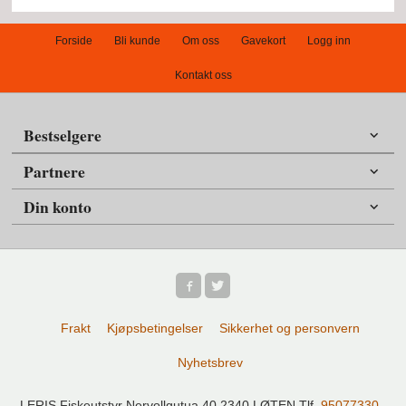
Forside
Bli kunde
Om oss
Gavekort
Logg inn
Kontakt oss
Bestselgere
Partnere
Din konto
Frakt
Kjøpsbetingelser
Sikkerhet og personvern
Nyhetsbrev
LERIS Fiskeutstyr Nervollgutua 40 2340 LØTEN Tlf.
95077330
-