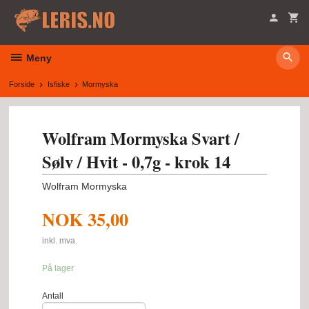
Gå
til
innholdet
Meny
Forside
Isfiske
Mormyska
Wolfram Mormyska Svart /
Sølv / Hvit - 0,7g - krok 14
Wolfram Mormyska
NOK
35,00
inkl. mva.
På lager
Antall