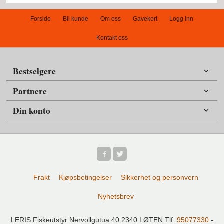
Forside
Bli kunde
Om oss
Gavekort
Logg inn
Kontakt oss
Bestselgere
Partnere
Din konto
Frakt
Kjøpsbetingelser
Sikkerhet og personvern
Nyhetsbrev
LERIS Fiskeutstyr Nervollgutua 40 2340 LØTEN Tlf.
95077330
-