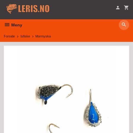
Gå
til
innholdet
Meny
Forside
Isfiske
Mormyska