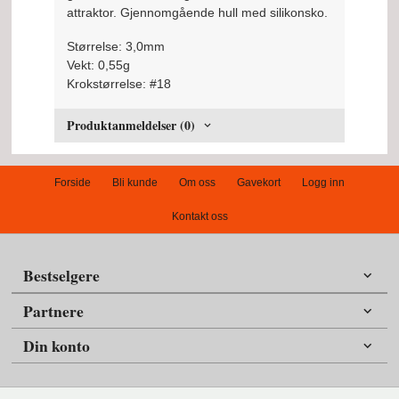
attraktor. Gjennomgående hull med silikonsko.
Størrelse: 3,0mm
Vekt: 0,55g
Krokstørrelse: #18
Produktanmeldelser (0)
Forside
Bli kunde
Om oss
Gavekort
Logg inn
Kontakt oss
Bestselgere
Partnere
Din konto