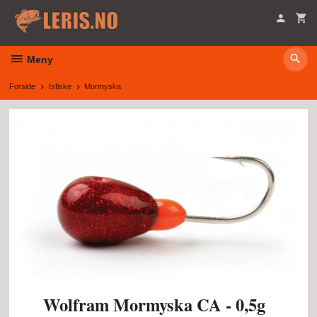
Gå
til
innholdet
Meny
Forside
Isfiske
Mormyska
Wolfram Mormyska CA - 0,5g