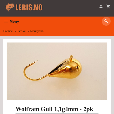
Gå
til
innholdet
Meny
Forside
Isfiske
Mormyska
Wolfram Gull 1,1g4mm - 2pk