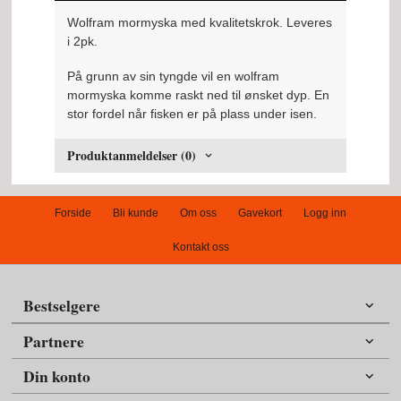
Wolfram mormyska med kvalitetskrok. Leveres
i 2pk.
På grunn av sin tyngde vil en wolfram
mormyska komme raskt ned til ønsket dyp. En
stor fordel når fisken er på plass under isen.
Produktanmeldelser (0)
Forside
Bli kunde
Om oss
Gavekort
Logg inn
Kontakt oss
Bestselgere
Partnere
Din konto