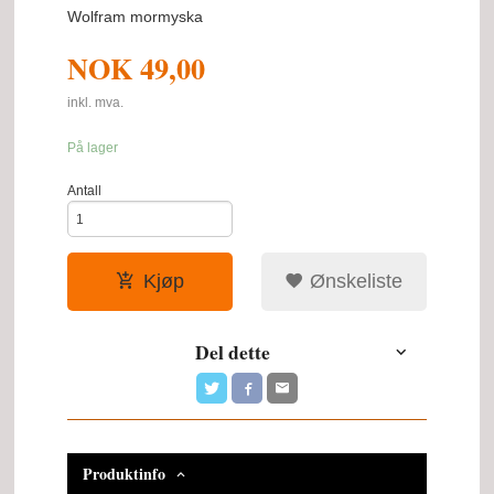
Wolfram mormyska
NOK
49,00
inkl. mva.
På lager
Antall
Kjøp
Ønskeliste
Del dette
Produktinfo