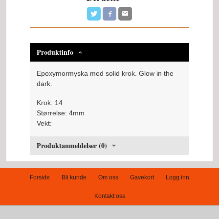
Produktinfo
Epoxymormyska med solid krok. Glow in the
dark.
Krok: 14
Størrelse: 4mm
Vekt:
Produktanmeldelser (0)
Forside
Bli kunde
Om oss
Gavekort
Logg inn
Kontakt oss