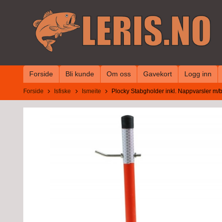
Gå
til
innholdet
Forside
Bli kunde
Om oss
Gavekort
Logg inn
Forside
Isfiske
Ismeite
Plocky Stabgholder inkl. Nappvarsler m/b