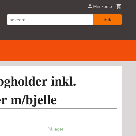
Min konto
Søk
bgholder inkl.
r m/bjelle
På lager