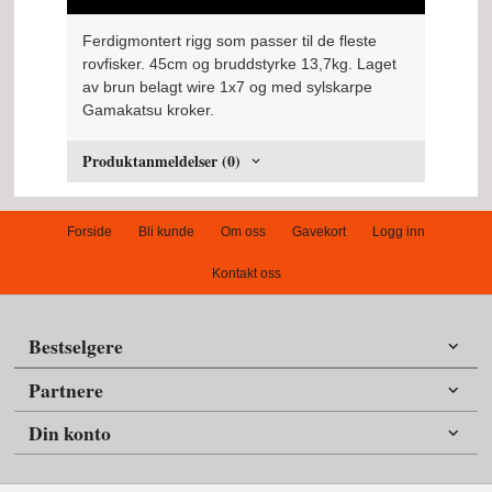
Ferdigmontert rigg som passer til de fleste
rovfisker. 45cm og bruddstyrke 13,7kg. Laget
av brun belagt wire 1x7 og med sylskarpe
Gamakatsu kroker.
Produktanmeldelser (0)
Forside
Bli kunde
Om oss
Gavekort
Logg inn
Kontakt oss
Bestselgere
Partnere
Din konto