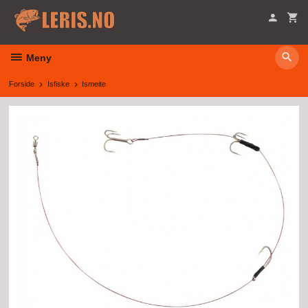
Gå
til
innholdet
Meny
Forside
Isfiske
Ismeite