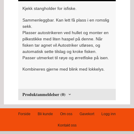
Kjekk stangholder for isfiske.
Sammenleggbar. Kan lett få plass i en romslig
sekk.
Plasser autostrikeren ved hullet og monter en
pilkestikke med liten haspel på denne. Når
fisken tar agnet vil Autostriker utløses, og
automatisk sette tilslag og kroke fisken.
Passer utmerket til røye og ørretfiske på isen.
Kombineres gjerne med blink med lokkelys.
Produktanmeldelser (0)
Forside
Bli kunde
Om oss
Gavekort
Logg inn
Kontakt oss