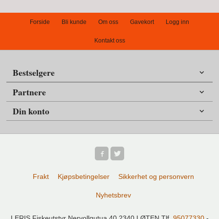
Forside
Bli kunde
Om oss
Gavekort
Logg inn
Kontakt oss
Bestselgere
Partnere
Din konto
Frakt
Kjøpsbetingelser
Sikkerhet og personvern
Nyhetsbrev
LERIS Fiskeutstyr Nervollgutua 40 2340 LØTEN Tlf.
95077330
-