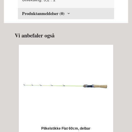
Produktanmeldelser (0)
Vi anbefaler også
Pilkelstikke Flat 60cm, delbar