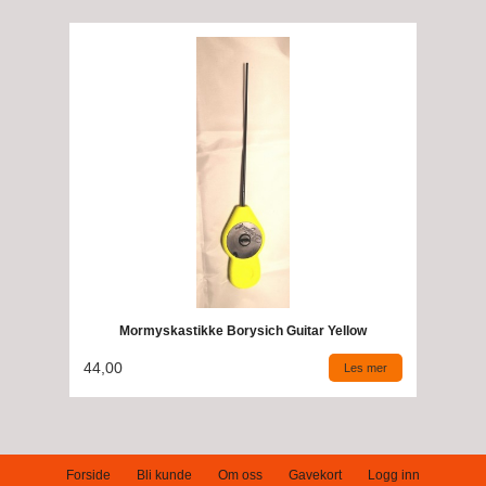
Mormyskastikke Borysich Guitar Yellow
44,00
Les mer
Forside
Bli kunde
Om oss
Gavekort
Logg inn