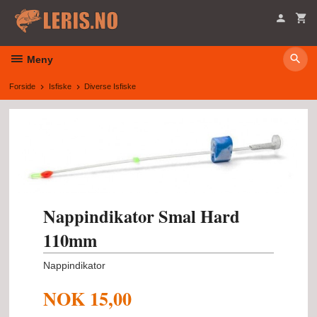
Gå
til
innholdet
Meny
Forside
Isfiske
Diverse Isfiske
Nappindikator Smal Hard
110mm
Nappindikator
NOK
15,00