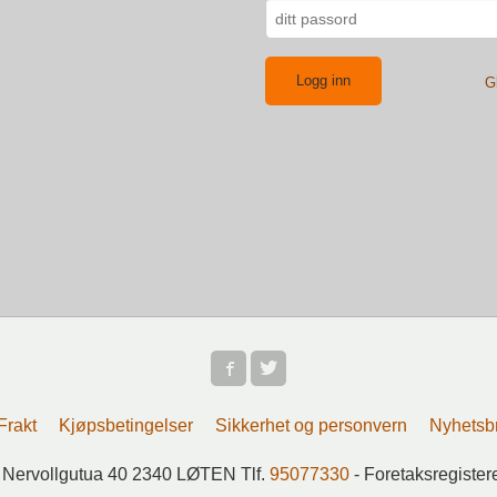
G
Frakt
Kjøpsbetingelser
Sikkerhet og personvern
Nyhetsb
 Nervollgutua 40 2340 LØTEN Tlf.
95077330
- Foretaksregiste