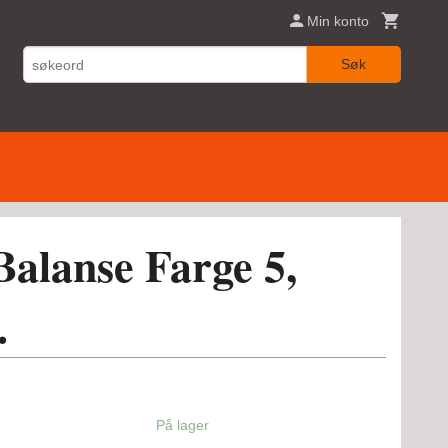
Min konto
Søk
alanse Farge 5,
.
På lager