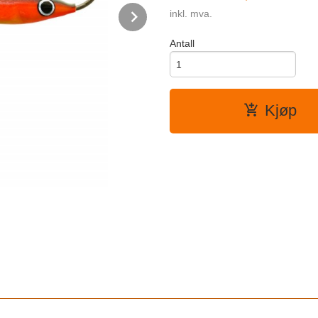
Next
inkl. mva.
Antall
Kjøp