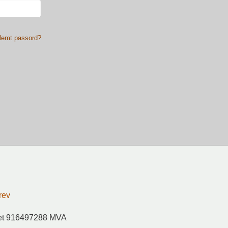
lemt passord?
rev
ret 916497288 MVA