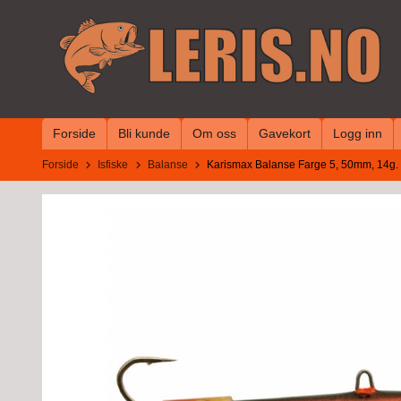
Gå
til
innholdet
Forside
Bli kunde
Om oss
Gavekort
Logg inn
Forside
Isfiske
Balanse
Karismax Balanse Farge 5, 50mm, 14g.