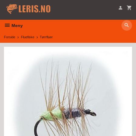
Gå
til
innholdet
Meny
Forside
Fluefiske
Tørrfluer