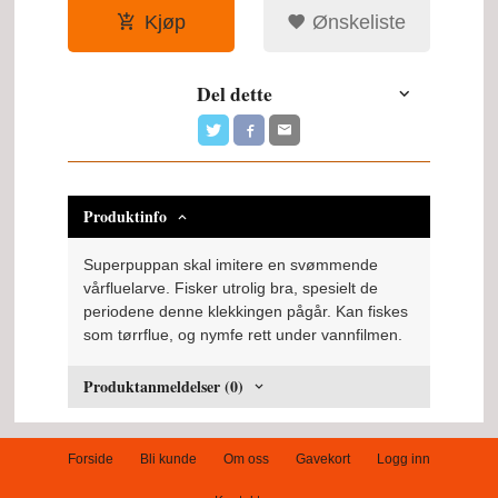
Kjøp
Ønskeliste
Del dette
Produktinfo
Superpuppan skal imitere en svømmende
vårfluelarve. Fisker utrolig bra, spesielt de
periodene denne klekkingen pågår. Kan fiskes
som tørrflue, og nymfe rett under vannfilmen.
Produktanmeldelser (0)
Forside
Bli kunde
Om oss
Gavekort
Logg inn