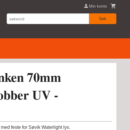
Min konto
Søk
linken 70mm
obber UV -
 med feste for Søvik Waterlight lys.