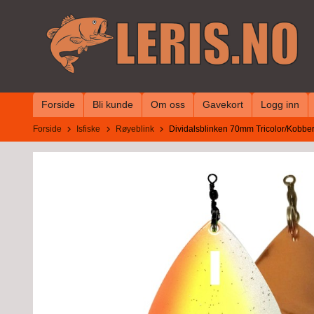
Gå
til
innholdet
Forside
Bli kunde
Om oss
Gavekort
Logg inn
Forside
Isfiske
Røyeblink
Dividalsblinken 70mm Tricolor/Kobber