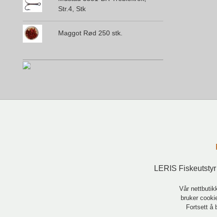
Str.4, Stk
Maggot Rød 250 stk.
LERIS Fiskeutstyr
Vår nettbutik
bruker cookie
Fortsett å