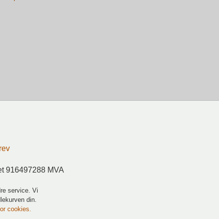
rev
ret 916497288 MVA
re service. Vi
dlekurven din.
for cookies.