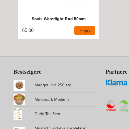
Søvik Waterlight Rød 50mm
65,00
Kjøp
Bestselgere
Partnere
Maggot Hvit 250 stk
Metemark Medium
Curly Tail 5cm
Mustad 3551-BR Treblekrok,