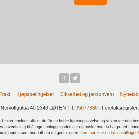
Frakt
Kjøpsbetingelser
Sikkerhet og personvern
Nyhetsb
 Nervollgutua 40 2340 LØTEN Tlf.
95077330
- Foretaksregiste
k bruker cookies slik at du får en bedre kjøpsopplevelse og vi kan yte deg bed
s hovedsaklig til å lagre innloggingsdetaljer og huske hva du har puttet i han
 bruke siden som normalt om du godtar dette.
Les mer
eller
endre innstillinger 